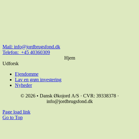
Mail:
info@jordbrugsfond.dk
Telefon: +45 40360309
Hjem
Udforsk
Ejendomme
Lav en grøn investering
Nyheder
© 2026 • Dansk Økojord A/S · CVR: 39338378 ·
info@jordbrugsfond.dk
Page load link
Go to Top