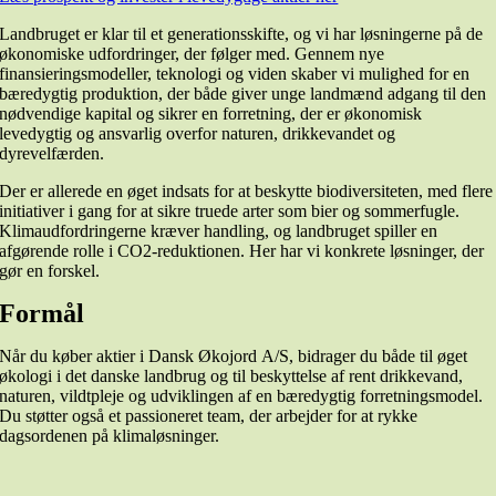
Landbruget er klar til et generationsskifte, og vi har løsningerne på de
økonomiske udfordringer, der følger med. Gennem nye
finansieringsmodeller, teknologi og viden skaber vi mulighed for en
bæredygtig produktion, der både giver unge landmænd adgang til den
nødvendige kapital og sikrer en forretning, der er økonomisk
levedygtig og ansvarlig overfor naturen, drikkevandet og
dyrevelfærden.
Der er allerede en øget indsats for at beskytte biodiversiteten, med flere
initiativer i gang for at sikre truede arter som bier og sommerfugle.
Klimaudfordringerne kræver handling, og landbruget spiller en
afgørende rolle i CO2-reduktionen. Her har vi konkrete løsninger, der
gør en forskel.
Formål
Når du køber aktier i Dansk Økojord A/S, bidrager du både til øget
økologi i det danske landbrug og til beskyttelse af rent drikkevand,
naturen, vildtpleje og udviklingen af en bæredygtig forretningsmodel.
Du støtter også et passioneret team, der arbejder for at rykke
dagsordenen på klimaløsninger.