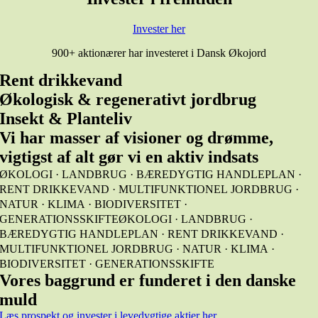
Invester her
900+ aktionærer har investeret i Dansk Økojord
Rent drikkevand
Økologisk & regenerativt jordbrug
Insekt & Planteliv
Vi har masser af visioner og drømme,
vigtigst af alt gør vi en aktiv indsats
ØKOLOGI · LANDBRUG · BÆREDYGTIG HANDLEPLAN ·
RENT DRIKKEVAND · MULTIFUNKTIONEL JORDBRUG ·
NATUR · KLIMA · BIODIVERSITET ·
GENERATIONSSKIFTE
ØKOLOGI · LANDBRUG ·
BÆREDYGTIG HANDLEPLAN · RENT DRIKKEVAND ·
MULTIFUNKTIONEL JORDBRUG · NATUR · KLIMA ·
BIODIVERSITET · GENERATIONSSKIFTE
Vores baggrund er funderet i den danske
muld
Læs prospekt og invester i levedygtige aktier her