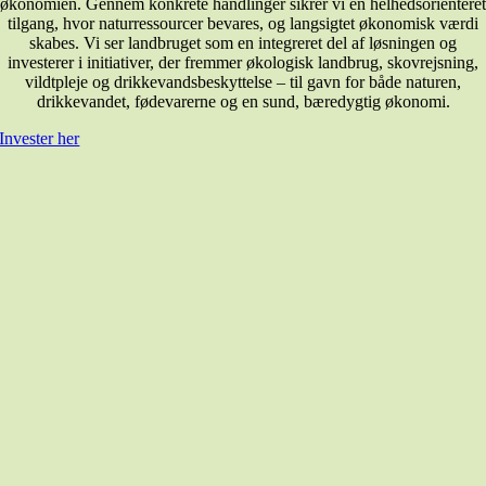
økonomien. Gennem konkrete handlinger sikrer vi en helhedsorienteret
tilgang, hvor naturressourcer bevares, og langsigtet økonomisk værdi
skabes. Vi ser landbruget som en integreret del af løsningen og
investerer i initiativer, der fremmer økologisk landbrug, skovrejsning,
vildtpleje og drikkevandsbeskyttelse – til gavn for både naturen,
drikkevandet, fødevarerne og en sund, bæredygtig økonomi.
Invester her