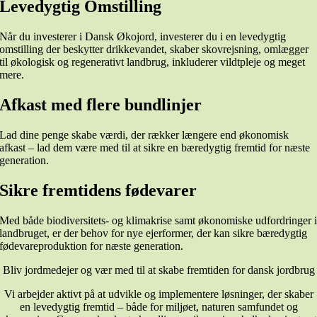
Levedygtig Omstilling
Når du investerer i Dansk Økojord, investerer du i en levedygtig
omstilling der beskytter drikkevandet, skaber skovrejsning, omlægger
til økologisk og regenerativt landbrug, inkluderer vildtpleje og meget
mere.
Afkast med flere bundlinjer
Lad dine penge skabe værdi, der rækker længere end økonomisk
afkast – lad dem være med til at sikre en bæredygtig fremtid for næste
generation.
Sikre fremtidens fødevarer
Med både biodiversitets- og klimakrise samt økonomiske udfordringer 
landbruget, er der behov for nye ejerformer, der kan sikre bæredygtig
fødevareproduktion for næste generation.
Bliv jordmedejer og vær med til at skabe fremtiden for dansk jordbrug
Vi arbejder aktivt på at udvikle og implementere løsninger, der skaber
en levedygtig fremtid – både for miljøet, naturen samfundet og