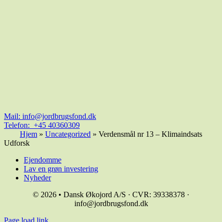
Mail:
info@jordbrugsfond.dk
Telefon: +45 40360309
Hjem
»
Uncategorized
»
Verdensmål nr 13 – Klimaindsats
Udforsk
Ejendomme
Lav en grøn investering
Nyheder
© 2026 • Dansk Økojord A/S · CVR: 39338378 ·
info@jordbrugsfond.dk
Page load link