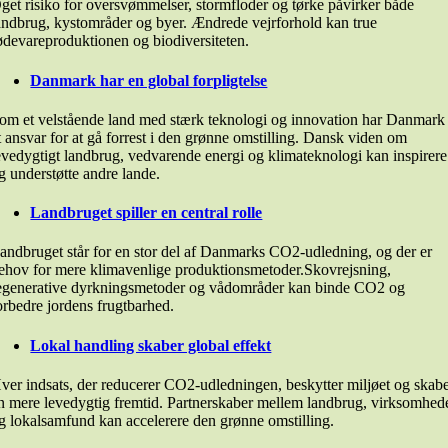
get risiko for oversvømmelser, stormfloder og tørke påvirker både
andbrug, kystområder og byer. Ændrede vejrforhold kan true
ødevareproduktionen og biodiversiteten.
Danmark har en global forpligtelse
om et velstående land med stærk teknologi og innovation har Danmark
t ansvar for at gå forrest i den grønne omstilling. Dansk viden om
evedygtigt landbrug, vedvarende energi og klimateknologi kan inspirere
g understøtte andre lande.
Landbruget spiller en central rolle
andbruget står for en stor del af Danmarks CO2-udledning, og der er
ehov for mere klimavenlige produktionsmetoder.Skovrejsning,
egenerative dyrkningsmetoder og vådområder kan binde CO2 og
orbedre jordens frugtbarhed.
Lokal handling skaber global effekt
ver indsats, der reducerer CO2-udledningen, beskytter miljøet og skab
n mere levedygtig fremtid. Partnerskaber mellem landbrug, virksomhed
g lokalsamfund kan accelerere den grønne omstilling.