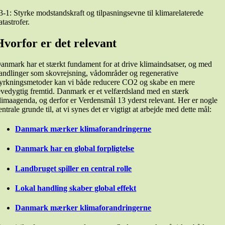
3-1: Styrke modstandskraft og tilpasningsevne til klimarelaterede
atastrofer.
Hvorfor er det relevant
anmark har et stærkt fundament for at drive klimaindsatser, og med
andlinger som skovrejsning, vådområder og regenerative
yrkningsmetoder kan vi både reducere CO2 og skabe en mere
evedygtig fremtid. Danmark er et velfærdsland med en stærk
limaagenda, og derfor er Verdensmål 13 yderst relevant. Her er nogle
entrale grunde til, at vi synes det er vigtigt at arbejde med dette mål:
Danmark mærker klimaforandringerne
Danmark har en global forpligtelse
Landbruget spiller en central rolle
Lokal handling skaber global effekt
Danmark mærker klimaforandringerne