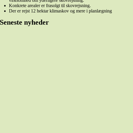
virksomhed om yderligere skovrejsning.
Konkrete arealer er frasolgt til skovrejsning.
Der er rejst 12 hektar klimaskov og mere i planlægning
Seneste nyheder