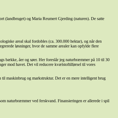
jort (landbruget) og Maria Reumert Gjerding (naturen). De satte
ologiske areal skal fordobles (ca. 300.000 hektar), og når den
ntegrerede løsninger, hvor de samme arealer kan opfylde flere
ngs bække, åer og søer. Her foreslår jeg naturbræmmer på 10 til 30
er mod havet. Det vil reducere kvælstoftilførsel til vores
 til maskinbrug og markstruktur. Det er en mere intelligent brug
som naturbræmmer ved ferskvand. Finansieringen er allerede i spil