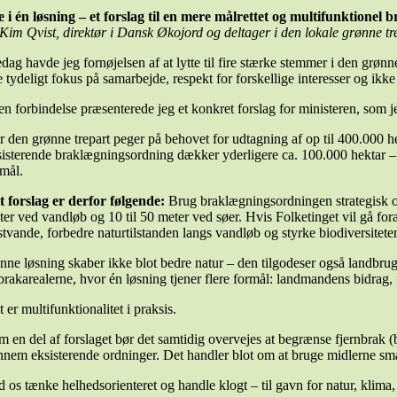
e i én løsning – et forslag til en mere målrettet og multifunktione
 Kim Qvist, direktør i Dansk Økojord og deltager i den lokale grønne tr
edag havde jeg fornøjelsen af at lytte til fire stærke stemmer i den grø
e tydeligt fokus på samarbejde, respekt for forskellige interesser og ik
en forbindelse præsenterede jeg et konkret forslag for ministeren, som j
r den grønne trepart peger på behovet for udtagning af op til 400.000 h
sisterende braklægningsordning dækker yderligere ca. 100.000 hektar – så 
rmål.
t forslag er derfor følgende:
Brug braklægningsordningen strategisk og
ter ved vandløb og 10 til 50 meter ved søer. Hvis Folketinget vil gå fo
stvande, forbedre naturtilstanden langs vandløb og styrke biodiversitete
nne løsning skaber ikke blot bedre natur – den tilgodeser også landbrug
 brakarealerne, hvor én løsning tjener flere formål: landmandens bidrag
 er multifunktionalitet i praksis.
m en del af forslaget bør det samtidig overvejes at begrænse fjernbrak
nnem eksisterende ordninger. Det handler blot om at bruge midlerne sma
d os tænke helhedsorienteret og handle klogt – til gavn for natur, klim