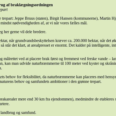
l brug af braklægningsordningen
epart
nne trepart: Jeppe Bruus (staten), Birgit Hansen (kommunerne), Martin H
ke mindst nødvendigheden af, at vi når vores fælles mål.
eg her gerne vil dele bredere.
ektar, når grundvandsbeskyttelsen kræver ca. 200.000 hektar, når det øk
står det klart, at arealpresset er enormt. Det kalder på intelligente, i
 målrettet ved at placere brak først og fremmest ved ferske vande – la
ran, kan man udvide naturbræmmerne til 100 meter ved kyster og skråning
n.
ets behov for fleksibilitet, da naturbræmmerne kan placeres med hensyn
, naturens behov og samfundets ambitioner i den grønne trepart.
 (brakarealer mere end 30 km fra ejendommen), medmindre de etableres 
rtere.
a, landbrug og samfund.