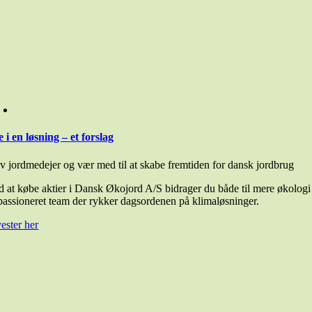
e i en løsning – et forslag
iv jordmedejer og vær med til at skabe fremtiden for dansk jordbrug
d at købe aktier i Dansk Økojord A/S bidrager du både til mere økologi 
 passioneret team der rykker dagsordenen på klimaløsninger.
ester her