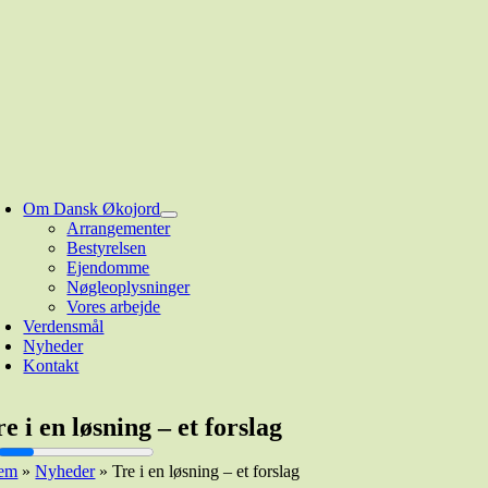
Om Dansk Økojord
Arrangementer
Bestyrelsen
Ejendomme
Nøgleoplysninger
Vores arbejde
Verdensmål
Nyheder
Kontakt
re i en løsning – et forslag
em
»
Nyheder
»
Tre i en løsning – et forslag